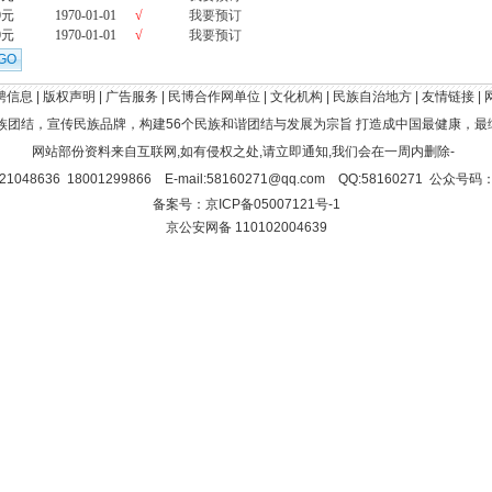
0元
1970-01-01
√
我要预订
0元
1970-01-01
√
我要预订
聘信息
|
版权声明
|
广告服务
|
民博合作网单位
|
文化机构
|
民族自治地方
|
友情链接
|
族团结，宣传民族品牌，构建56个民族和谐团结与发展为宗旨 打造成中国最健康，最
网站部份资料来自互联网,如有侵权之处,请立即通知,我们会在一周内删除-
1048636 18001299866 E-mail:58160271@qq.com QQ:58160271 公众号码
备案号：京ICP备05007121号-1
京公安网备 110102004639