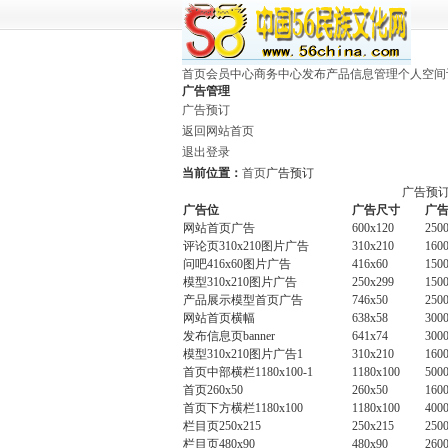
首页
会员中心
商务中心
发布产品
信息管理
个人空间
广告管理
广告预订
返回网站首页
退出登录
当前位置：
首页
广告预订
广告预
广告位
广告尺寸
广
网站首页广告
600x120
250
评论页310x210图片广告
310x210
160
问吧416x60图片广告
416x60
150
模型310x210图片广告
250x299
150
产品展示模型首页广告
746x50
250
网站首页横幅
638x58
300
发布信息页banner
641x74
300
模型310x210图片广告1
310x210
160
首页中部横栏1180x100-1
1180x100
500
首页260x50
260x50
160
首页下方横栏1180x100
1180x100
400
栏目页250x215
250x215
250
栏目页480x90
480x90
260