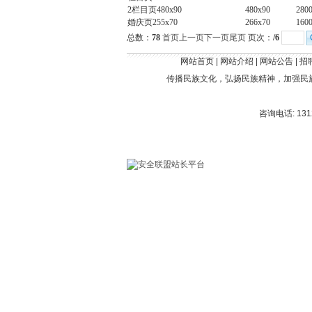
2栏目页480x90
480x90
280
婚庆页255x70
266x70
160
总数：
78
首页
上一页
下一页
尾页
页次：
/6
网站首页
|
网站介绍
|
网站公告
|
招
传播民族文化，弘扬民族精神，加强民
咨询电话: 1312