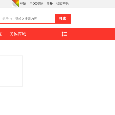
登陆
用QQ登陆
注册
找回密码
搜索
帖子
区
民族商城