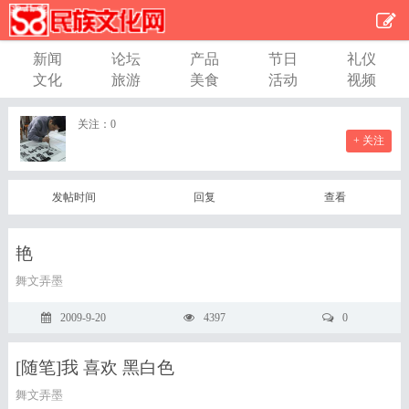
新闻
论坛
产品
节日
礼仪
文化
旅游
美食
活动
视频
关注：
0
+ 关注
发帖时间
回复
查看
艳
舞文弄墨
2009-9-20
4397
0
[随笔]我 喜欢 黑白色
舞文弄墨