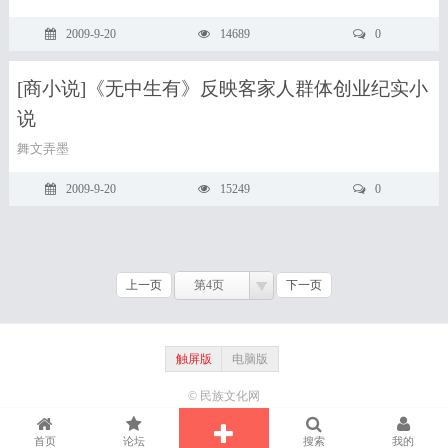
2009-9-20
14689
0
[商小说]《无中生有》反映客家人群体创业纪实小
说
舞文弄墨
2009-9-20
15249
0
上一页
第4页
下一页
触屏版
电脑版
© 民族文化网
首页
论坛
搜索
我的