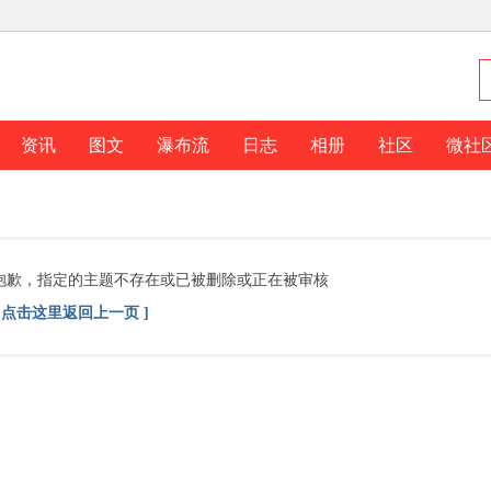
资讯
图文
瀑布流
日志
相册
社区
微社
抱歉，指定的主题不存在或已被删除或正在被审核
[ 点击这里返回上一页 ]