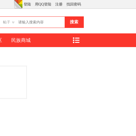
登陆
用QQ登陆
注册
找回密码
搜索
帖子
区
民族商城