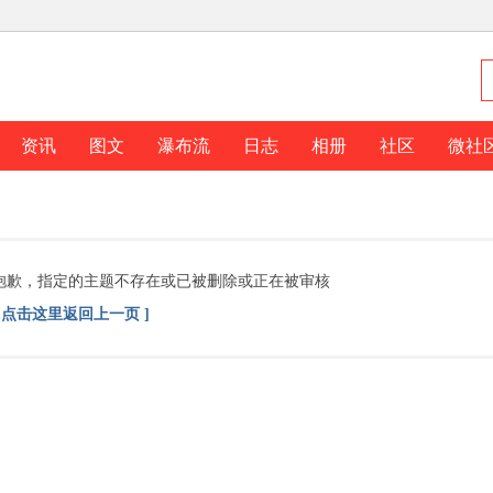
资讯
图文
瀑布流
日志
相册
社区
微社
抱歉，指定的主题不存在或已被删除或正在被审核
[ 点击这里返回上一页 ]