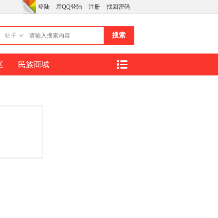
登陆
用QQ登陆
注册
找回密码
搜索
帖子
区
民族商城