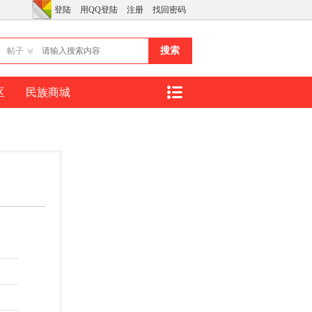
登陆
用QQ登陆
注册
找回密码
搜索
帖子
区
民族商城