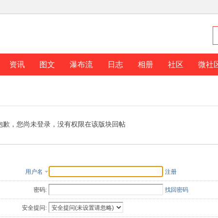
资讯
图文
瀑布流
日志
相册
社区
微社
抱歉，您尚未登录，没有权限在该版块回帖
用户名
注册
密码:
找回密码
安全提问: