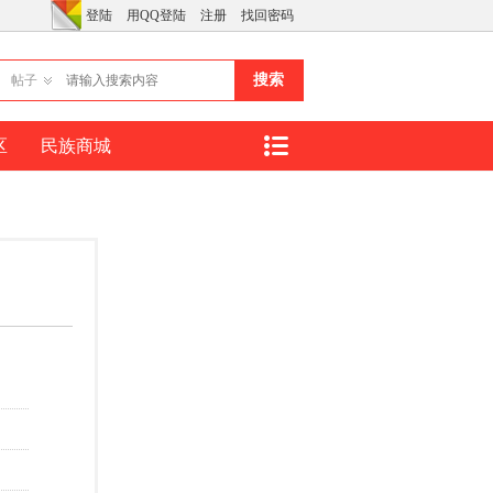
登陆
用QQ登陆
注册
找回密码
搜索
帖子
区
民族商城