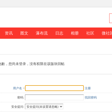
资讯
图文
瀑布流
日志
相册
社区
微社
抱歉，您尚未登录，没有权限在该版块回帖
用户名
注册
密码:
找回密码
安全提问: