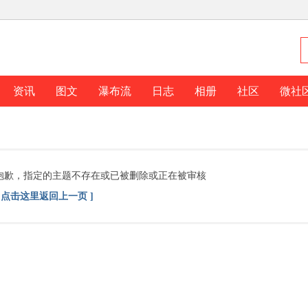
资讯
图文
瀑布流
日志
相册
社区
微社
抱歉，指定的主题不存在或已被删除或正在被审核
[ 点击这里返回上一页 ]