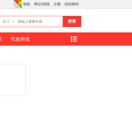
登陆
用QQ登陆
注册
找回密码
搜索
帖子
区
民族商城