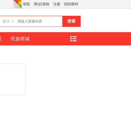
登陆
用QQ登陆
注册
找回密码
搜索
帖子
区
民族商城