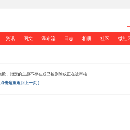
资讯
图文
瀑布流
日志
相册
社区
微社
抱歉，指定的主题不存在或已被删除或正在被审核
[ 点击这里返回上一页 ]