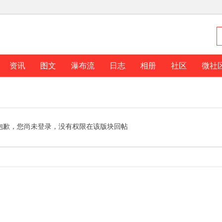
资讯
图文
瀑布流
日志
相册
社区
微社
抱歉，您尚未登录，没有权限在该版块回帖