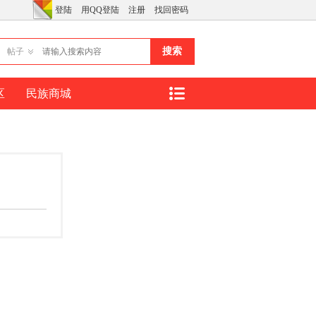
登陆
用QQ登陆
注册
找回密码
搜索
帖子
区
民族商城