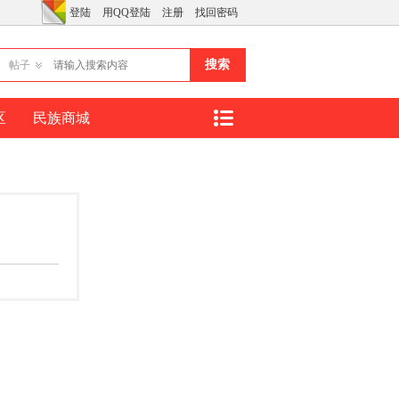
登陆
用QQ登陆
注册
找回密码
搜索
帖子
区
民族商城