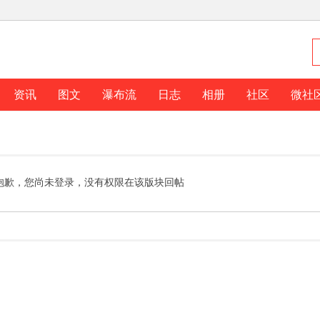
资讯
图文
瀑布流
日志
相册
社区
微社
抱歉，您尚未登录，没有权限在该版块回帖