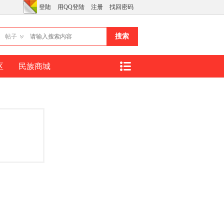
登陆
用QQ登陆
注册
找回密码
搜索
帖子
区
民族商城