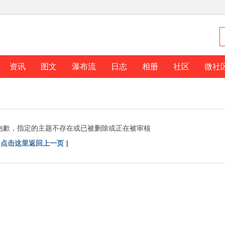
资讯
图文
瀑布流
日志
相册
社区
微社
抱歉，指定的主题不存在或已被删除或正在被审核
[ 点击这里返回上一页 ]