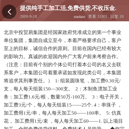
提供纯手工加工活,免费供货,不收压金.
2009-9-18
查看:31801
回复:18
xiaolaixi
02:57:26
北京中投贸易集团是经国家政府凭准成立的第一个事业
单位集团，集团自成立至今，本着严格要求自己，客户
至上的目标，诚信合作的原则。目前在国内已经有较大
的影响力。真诚的欢迎国内外广大客户前来考察合作。
（注意：目前有个别的个体公司打着本公司的名义去联
系客户，本集团公司着重承诺如发现此类公司，本集团
将追求其刑事责任。） 1: 组装圆珠笔 ，加工费0.30元/
支，每人每天组装150—300支。 2：木制鱼漂加工业
务：加工费1.6元/根，数量50万-100万。 3：电子开关，
加工费3元/个，每人每天组装15——25个. 4：串珠子 ，
加工费用1元/串，每人每天加工50——100串。 5: 仿真
花， 加工费用1元/束 ，每人每天加工60——1. 以上项目