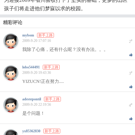
为迎接2009年省州验收打下了坚实的基础，更多的山区
孩子们将走进他们梦寐以求的校园。
精彩评论
mybom
新手上路
2009-9-20 17:07:16
#
2
我除了心痛，还有什么呢？没有办法。。。
lobo544491
新手上路
2009-9-20 19:43:36
#
3
YIZUCN!正在努力....
adestepontil
新手上路
2009-9-20 22:19:56
#
4
是个问题！
yx85362830
新手上路