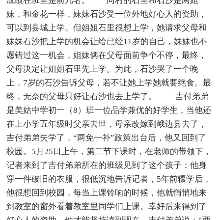
成绩在班里是前几名。 同村的石里和石沙是两姐
妹，和金花一样，妹妹石沙受一位外地好心人的资助，
可以到县城上学。但姐姐石里很想上学，她请求父母和
妹妹石沙把上学的机会让给已经11岁的自己，妹妹也不
愿错过这一机会，姐妹俩在父母面前争个不停，最终，
父母决定让姐姐石里先上学。为此，石沙哭了一个晚
上，7岁的石沙告诉父母，若不让她上学她就要绝食。最
终，无奈的父母只好让石沙也去上学了。 吉付弟弟
是美姑中学初一（8）班一位品学兼优的好学生，当他还
在上小学五年级时父亲去世，母亲改嫁到峨边县去了，
吉付弟弟失学了，“两免一补”政策出台后，他又回到了
校园。5月25日上午，第二节下课时，在老师的带领下，
记者来到了吉付弟弟所在的班级见到了这个孩子：他身
穿一件破旧的衣服，很低沉地告诉记者，5年前辍学后，
他很想回到校园，每当上课铃响的时候，他就悄悄地来
到教室的窗外看着教室里同学们上课。幸好后来得到了