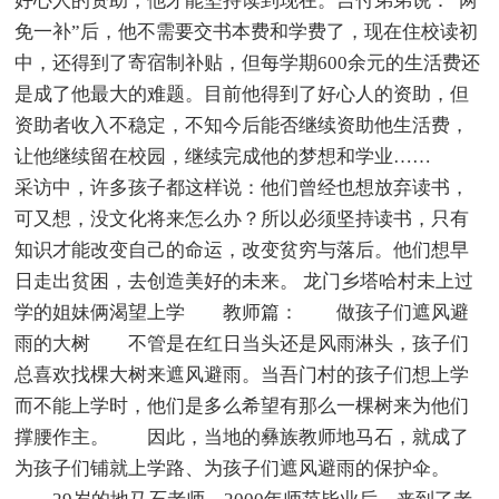
好心人的资助，他才能坚持读到现在。吉付弟弟说：“两
免一补”后，他不需要交书本费和学费了，现在住校读初
中，还得到了寄宿制补贴，但每学期600余元的生活费还
是成了他最大的难题。目前他得到了好心人的资助，但
资助者收入不稳定，不知今后能否继续资助他生活费，
让他继续留在校园，继续完成他的梦想和学业……
采访中，许多孩子都这样说：他们曾经也想放弃读书，
可又想，没文化将来怎么办？所以必须坚持读书，只有
知识才能改变自己的命运，改变贫穷与落后。他们想早
日走出贫困，去创造美好的未来。 龙门乡塔哈村未上过
学的姐妹俩渴望上学 教师篇： 做孩子们遮风避
雨的大树 不管是在红日当头还是风雨淋头，孩子们
总喜欢找棵大树来遮风避雨。当吾门村的孩子们想上学
而不能上学时，他们是多么希望有那么一棵树来为他们
撑腰作主。 因此，当地的彝族教师地马石，就成了
为孩子们铺就上学路、为孩子们遮风避雨的保护伞。