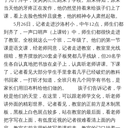
了几个洋芋，便匆匆忙忙跑来了学校。后来得知，原来
当天他的牙疼正在发作，他仍然坚持着来给孩子们上了
课，看上去脸色憔悴且疲惫，他的精神令人肃然起敬。
5月26日，记者走进沙洛村小，中午12点，师生们都
到齐了，一声口哨声（上课铃）中，师生们都很快走进
了教室。全校就这么一个班，二年级了。他们的第一节
课是语文课，经老师同意，记者走进教室，教室里光线
很暗，整齐摆放的20套桌子板凳都几乎残缺，但20名学
生各自认真地把书放在桌子上，认真听老师讲课。下课
了，记者看见大部分学生手里拿着几乎已经破烂的教科
书回家，一打听才知道，全班只有几个同学有书包，是
家长们用旧布料给他们做的。 孩子们告诉记者，学
校是他们的天堂，在这里，可以跟老师学文化，听老师
讲外面的精彩世界。记者看见，教室的正前方是木制黑
板，黑板上白色斑点较多，站在教室的最后面，看老师
把字写在上面，有低度近视的记者很难看清上面的内