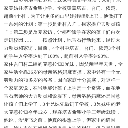
29岁的地马石老师，2000年师范毕业后，来到了老
家美姑县塔古希望小学。全校覆盖塔古、吾门、依楚、
超前4个村，为了让更多的山里娃娃能读上书，他做好了
一系列的计划：第一步是走村入户，挨家挨户去动员孩
子；第二步是反复家访，让那些辍学在家的孩子们再次
走进校园…… 按照计划，地马石行动起来，经过大
力动员和家访，目前，4个村中塔古、吾门、依楚3个村
的学生入学率达到了100%，超前村入学率达93%。
家住吾门村二组的克惹拉知3兄妹，因父亲早年去世，全
家生活全靠36岁的母亲洛格妈麻支撑，家中还有一个无
劳动力的70多岁的爷爷，因而家庭十分贫寒，对这样一
个家庭来说，在当地能让孩子上学是一个奇迹，而在地
马石老师的大力动员和说服下，母亲洛格妈麻还是同意
让孩子们上学了，3个兄妹先后进了学校，3兄妹中的老
大克惹拉知今年12岁，现在塔古希望小学三年级就读，
他说，没读书之前，他真的很想上学，但家里的确困