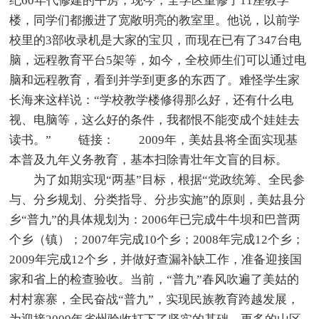
纪60年代修建的平房，现今，全学区重修了11座教学
楼，同学们都搬进了宽敞明亮的教室里。他说，以前学
校里的3部收录机是大家的宝贝，而现在已有了347台电
脑，远程教育平台5架等，如今，全校师生们可以通过电
脑和远程教育，看到并学到更多的东西了。难怪学生家
长海来这样说：“学校教学楼修得那么好，还有什么电
视、电脑等，这么好的条件，我都恨不能变成个娃娃去
读书。” 链接： 2009年，美姑县将全面实现基
本普及九年义务教育，基本扫除青壮年文盲的目标。
为了如期实现“两基”目标，根据“党政统筹、全民参
与、分乡规划、分类指导、分步实施”的原则，美姑县分
乡“普九”的具体规划为：2006年已完成牛牛坝和巴普两
个乡（镇）；2007年完成10个乡；2008年完成12个乡；
2009年完成12个乡，并做好查漏补缺工作，准备迎接国
家和省上的检查验收。当前，“普九”春风吹遍了美姑的
村村寨寨，全民奋战“普九”，实现民族教育跨越发展，