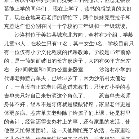
难，所以不敢在妈妈面前提要上学的想法，但总是很羡
慕能上学的同伴们， 现在上学了，读书的感觉真的太好
了。现在在地马石老师的帮忙下，两个妹妹克惹拉子和
克惹达作也分别在同一个学校的三年级和一年级就读。
沙洛村位于美姑县城东北方向，全村有3个组，学龄
儿童53人，在校生只有20名，其中女生9名。学校目前只
有一位仅有小学文化程度的代课教师。学校是15年前修
的，是一简陋而破旧的长方形房子，大约有60平方米左
右，分2间教室和1间办公室兼卧室。 沙洛村小学的
代课老师惹吉单夫，已经53岁了，因为沙洛村太偏远
了，一直没有正式老师愿意进来教书，只读过小学的惹
吉单夫只好自己来扮演这个角色了。 惹吉单夫老师
身体不好，经常不是牙疼就是腰酸背疼，家里老伴更是
体弱多病。惹吉单夫老师除了给孩子们上课，还是村里
的会计，经常还得去办村上的事，还有家里的农活，使
他整天忙得团团转。这一天他刚忙完了农活，在家里吃