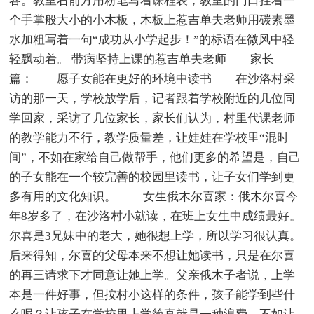
容。教室右前方用粉笔写着课程表，教室的门口挂着一
个手掌般大小的小木板，木板上惹吉单夫老师用碳素墨
水加粗写着一句“成功从小学起步！”的标语在微风中轻
轻飘动着。 带病坚持上课的惹吉单夫老师 家长
篇： 愿子女能在更好的环境中读书 在沙洛村采
访的那一天，学校放学后，记者跟着学校附近的几位同
学回家，采访了几位家长，家长们认为，村里代课老师
的教学能力不行，教学质量差，让娃娃在学校里“混时
间”，不如在家给自己做帮手，他们更多的希望是，自己
的子女能在一个较完善的校园里读书，让子女们学到更
多有用的文化知识。 女生俄木尔喜家：俄木尔喜今
年8岁多了，在沙洛村小就读，在班上女生中成绩最好。
尔喜是3兄妹中的老大，她很想上学，所以学习很认真。
后来得知，尔喜的父母本来不想让她读书，只是在尔喜
的再三请求下才同意让她上学。父亲俄木子者说，上学
本是一件好事，但按村小这样的条件，孩子能学到些什