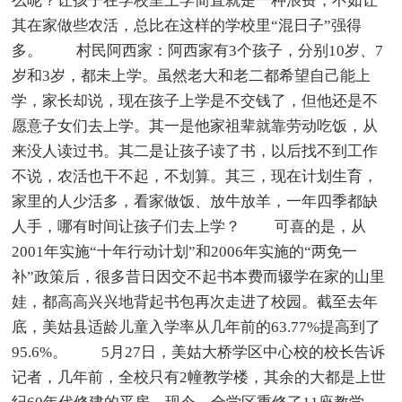
么呢？让孩子在学校里上学简直就是一种浪费，不如让
其在家做些农活，总比在这样的学校里“混日子”强得
多。 村民阿西家：阿西家有3个孩子，分别10岁、7
岁和3岁，都未上学。虽然老大和老二都希望自己能上
学，家长却说，现在孩子上学是不交钱了，但他还是不
愿意子女们去上学。其一是他家祖辈就靠劳动吃饭，从
来没人读过书。其二是让孩子读了书，以后找不到工作
不说，农活也干不起，不划算。其三，现在计划生育，
家里的人少活多，看家做饭、放牛放羊，一年四季都缺
人手，哪有时间让孩子们去上学？ 可喜的是，从
2001年实施“十年行动计划”和2006年实施的“两免一
补”政策后，很多昔日因交不起书本费而辍学在家的山里
娃，都高高兴兴地背起书包再次走进了校园。截至去年
底，美姑县适龄儿童入学率从几年前的63.77%提高到了
95.6%。 5月27日，美姑大桥学区中心校的校长告诉
记者，几年前，全校只有2幢教学楼，其余的大都是上世