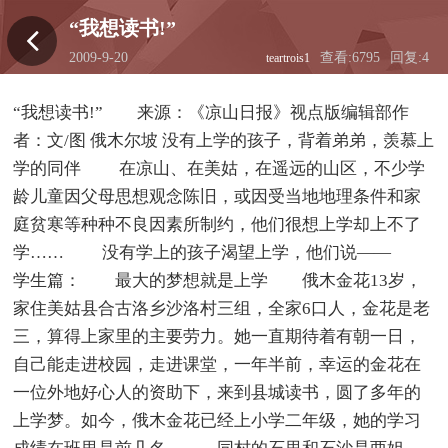
“我想读书!”
2009-9-20
查看:6795
回复:4
teartrois1
14:30:56
“我想读书!” 来源：《凉山日报》视点版编辑部作
者：文/图 俄木尔坡 没有上学的孩子，背着弟弟，羡慕上
学的同伴 在凉山、在美姑，在遥远的山区，不少学
龄儿童因父母思想观念陈旧，或因受当地地理条件和家
庭贫寒等种种不良因素所制约，他们很想上学却上不了
学…… 没有学上的孩子渴望上学，他们说——
学生篇： 最大的梦想就是上学 俄木金花13岁，
家住美姑县合古洛乡沙洛村三组，全家6口人，金花是老
三，算得上家里的主要劳力。她一直期待着有朝一日，
自己能走进校园，走进课堂，一年半前，幸运的金花在
一位外地好心人的资助下，来到县城读书，圆了多年的
上学梦。如今，俄木金花已经上小学二年级，她的学习