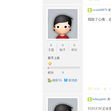
swash68879
发
我除了心痛，
坛-
0
0
0
主题
帖子
积分
新手上路
56
积分
0
收听TA
发消息
回复
bellaygabler
发表
YIZUCN!正在努