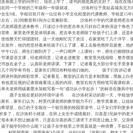
很羡慕能上学的同伴们， 现在上学了，读书的感觉真的太好了。现在在地
别在同一个学校的三年级和一年级就读。 沙洛村位于美姑县城东北方向
中女生9名。学校目前只有一位仅有小学文化程度的代课教师。学校是15
方米左右，分2间教室和1间办公室兼卧室。 沙洛村小学的代课老师惹吉单
正式老师愿意进来教书，只读过小学的惹吉单夫只好自己来扮演这个角色
酸背疼，家里老伴更是体弱多病。惹吉单夫老师除了给孩子们上课，还是
，使他整天忙得团团转。这一天他刚忙完了农活，在家里吃了几个洋芋，
正在发作，他仍然坚持着来给孩子们上了课，看上去脸色憔悴且疲惫，他
，中午12点，师生们都到齐了，一声口哨声（上课铃）中，师生们都很快
一节课是语文课，经老师同意，记者走进教室，教室里光线很暗，整齐摆放的
把书放在桌子上，认真听老师讲课。下课了，记者看见大部分学生手里拿
有几个同学有书包，是家长们用旧布料给他们做的。 孩子们告诉记者
老师讲外面的精彩世界。记者看见，教室的正前方是木制黑板，黑板上白
，有低度近视的记者很难看清上面的内容。教室右前方用粉笔写着课程表
吉单夫老师用碳素墨水加粗写着一句“成功从小学起步！”的标语在微风中
 愿子女能在更好的环境中读书 在沙洛村采访的那一天，学校放学
位家长，家长们认为，村里代课老师的教学能力不行，教学质量差，让娃娃
的希望是，自己的子女能在一个较完善的校园里读书，让子女们学到更
8岁多了，在沙洛村小就读，在班上女生中成绩最好。尔喜是3兄妹中的老
父母本来不想让她读书，只是在尔喜的再三请求下才同意让她上学。父亲
，孩子能学到些什么呢？让孩子在学校里上学简直就是一种浪费，不如让其
。 村民阿西家：阿西家有3个孩子，分别10岁、7岁和3岁，都未上学