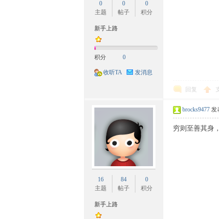
0
0
0
主题
帖子
积分
新手上路
积分
0
收听TA
发消息
回复
坛-
brocks9477
发表
穷则至善其身
16
84
0
主题
帖子
积分
民
新手上路