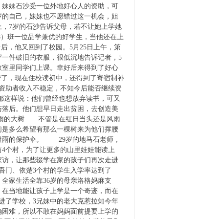
妹妹石沙受一位外地好心人的资助，可
岁的自己，妹妹也不愿错过这一机会，姐
，7岁的石沙告诉父母，若不让她上学她
）班一位品学兼优的好学生，当他还在上
后，他又回到了校园。5月25日上午，第
一件破旧的衣服，很低沉地告诉记者，5
教室里同学们上课。幸好后来得到了好心
费了，现在住校读初中，还得到了寄宿制补
但资助者收入不稳定，不知今后能否继续资
都这样说：他们曾经也想放弃读书，可又
与落后。他们想早日走出贫困，去创造美
雨的大树 不管是在红日当头还是风雨
们是多么希望有那么一棵树来为他们撑腰
避雨的保护伞。 29岁的地马石老师，
前4个村，为了让更多的山里娃娃能读上
家访，让那些辍学在家的孩子们再次走进
吾门、依楚3个村的学生入学率达到了
，全家生活全靠36岁的母亲洛格妈麻支
，在当地能让孩子上学是一个奇迹，而在
进了学校，3兄妹中的老大克惹拉知今年
确困难，所以不敢在妈妈面前提要上学的