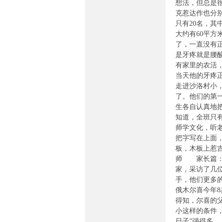
想法，但总是
克惹达作也分
只有20名，其
大约有60平
了，一直没有
是牙疼就是腰
有家里的农活
当天他的牙疼
走进沙洛村小
网-
了。他们的第
生各自认真地
知道，全班只
师学文化，听
把字写在上面
板，木板上惹
师 家长篇：
家，采访了几
手，他们更多
民
俄木尔喜今年
得知，尔喜的
小这样的条件
日子”强得多