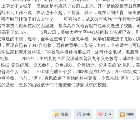
子上学是不交钱了，但他还是不愿意子女们去上学。其一是他家祖辈就靠
后找不到工作不说，农活也干不起，不划算。其三，现在计划生育，家里
哪有时间让孩子们去上学？ 可喜的是，从2001年实施“十年行动计划”和
起书本费而辍学在家的山里娃，都高高兴兴地背起书包再次走进了校园。
7%提高到了95.6%。 5月27日，美姑大桥学区中心校的校长告诉记者
代修建的平房，现今，全学区重修了11座教学楼，同学们都搬进了宽敞明
贝，而现在已有了347台电脑，远程教育平台5架等，如今，全校师生们可
怪学生家长海来这样说：“学校教学楼修得那么好，还有什么电视、电脑等
链接： 2009年，美姑县将全面实现基本普及九年义务教育，基本扫
，根据“党政统筹、全民参与、分乡规划、分类指导、分步实施”的原则，美姑
普两个乡（镇）；2007年完成10个乡；2008年完成12个乡；2009年
查验收。当前，“普九”春风吹遍了美姑的村村寨寨，全民奋战“普九”，实
实的基础，更多的山区孩子们将走进他们梦寐以求的校园。
收藏
转播
分享
淘帖