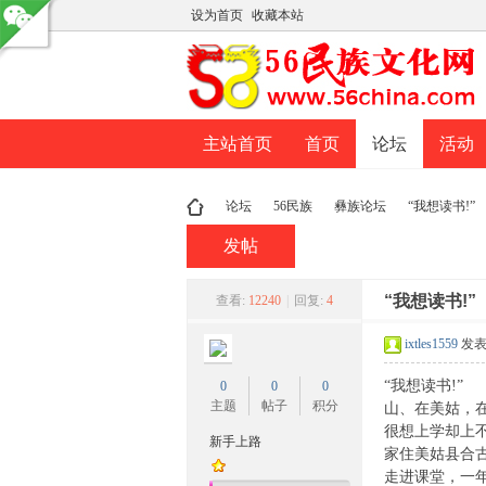
设为首页
收藏本站
主站首页
首页
论坛
活动
论坛
56民族
彝族论坛
“我想读书!
发帖
民
»
›
›
“我想读书!
›
查看:
12240
|
回复:
4
ixtles1559
发表于
“我想读书!
0
0
0
主题
帖子
积分
山、在美姑，
很想上学却上
新手上路
家住美姑县合
走进课堂，一