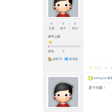
民
0
0
0
主题
帖子
积分
新手上路
积分
0
族
收听TA
发消息
回复
tosheng.lee
发表于
是个问题！
论