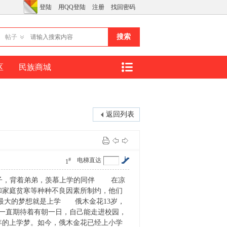
登陆
用QQ登陆
注册
找回密码
搜索
帖子
区
民族商城
返回列表
#
电梯直达
1
的孩子，背着弟弟，羡慕上学的同伴 在凉
和家庭贫寒等种种不良因素所制约，他们
大的梦想就是上学 俄木金花13岁，
一直期待着有朝一日，自己能走进校园，
年的上学梦。如今，俄木金花已经上小学