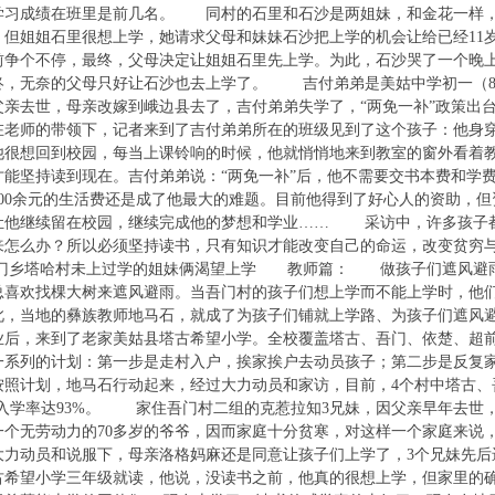
学习成绩在班里是前几名。 同村的石里和石沙是两姐妹，和金花一样，
。但姐姐石里很想上学，她请求父母和妹妹石沙把上学的机会让给已经11
前争个不停，最终，父母决定让姐姐石里先上学。为此，石沙哭了一个晚上
终，无奈的父母只好让石沙也去上学了。 吉付弟弟是美姑中学初一（8
亲去世，母亲改嫁到峨边县去了，吉付弟弟失学了，“两免一补”政策出台
在老师的带领下，记者来到了吉付弟弟所在的班级见到了这个孩子：他身穿
他很想回到校园，每当上课铃响的时候，他就悄悄地来到教室的窗外看着
才能坚持读到现在。吉付弟弟说：“两免一补”后，他不需要交书本费和学
600余元的生活费还是成了他最大的难题。目前他得到了好心人的资助，
让他继续留在校园，继续完成他的梦想和学业…… 采访中，许多孩子
来怎么办？所以必须坚持读书，只有知识才能改变自己的命运，改变贫穷
龙门乡塔哈村未上过学的姐妹俩渴望上学 教师篇： 做孩子们遮风避
总喜欢找棵大树来遮风避雨。当吾门村的孩子们想上学而不能上学时，他
，当地的彝族教师地马石，就成了为孩子们铺就上学路、为孩子们遮风
毕业后，来到了老家美姑县塔古希望小学。全校覆盖塔古、吾门、依楚、超
一系列的计划：第一步是走村入户，挨家挨户去动员孩子；第二步是反复
照计划，地马石行动起来，经过大力动员和家访，目前，4个村中塔古、
村入学率达93%。 家住吾门村二组的克惹拉知3兄妹，因父亲早年去世
一个无劳动力的70多岁的爷爷，因而家庭十分贫寒，对这样一个家庭来说
大力动员和说服下，母亲洛格妈麻还是同意让孩子们上学了，3个兄妹先后
塔古希望小学三年级就读，他说，没读书之前，他真的很想上学，但家里的