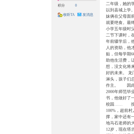
二年级，她的
积分
0
族
以到县城上学
收听TA
发消息
妹俩在父母面
就要绝食。最
小学五年级时父
二节下课时，
年前辍学后，
人的资助，他
贴，但每学期
助他生活费，
想，没文化将
文
好的未来。 
淋头，孩子们
作主。 因此
2000年师范
书，他做好了
校园…… 按
100%，超前
撑，家中还有
地马石老师的
化
12岁，现在