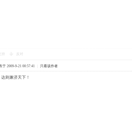
支持
反对
于 2009-9-21 00:57:41
|
只看该作者
，达则兼济天下！