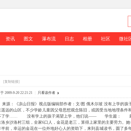
资讯
图文
瀑布流
日志
相册
社区
微社
”
”
[复制链接]
 2009-9-20 22:21:21
|
只看该作者
” 来源：《凉山日报》视点版编辑部作者：文/图 俄木尔坡 没有上学
在遥远的山区，不少学龄儿童因父母思想观念陈旧，或因受当地地理条件
不了学…… 没有学上的孩子渴望上学，他们说—— 学生篇： 最
古洛乡沙洛村三组，全家6口人，金花是老三，算得上家里的主要劳力。她
年半前，幸运的金花在一位外地好心人的资助下，来到县城读书，圆了多