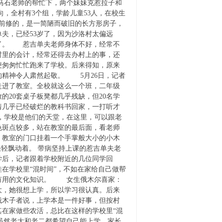
马石老师的帮忙下，两个妹妹克惹拉子和
，全村有3个组，学龄儿童53人，在校生
年前修的，是一简陋而破旧的长方形房子，
夫，已经53岁了，因为沙洛村太偏远
了。 惹吉单夫老师身体不好，经常不
村里的会计，经常还得去办村上的事，还
便匆匆忙忙跑来了学校。后来得知，原来
的精神令人肃然起敬。 5月26日，记者
走进了教室。全校就这么一个班，二年级
20套桌子板凳都几乎残缺，但20名学
着几乎已经破烂的教科书回家，一打听才
，学校是他们的天堂，在这里，可以跟老
色斑点较多，站在教室的最后面，看老师
，教室的门口挂着一个手掌般大小的小木
轻轻飘动着。 带病坚持上课的惹吉单夫老
后，记者跟着学校附近的几位同学回
在学校里“混时间”，不如在家给自己做帮
多有用的文化知识。 女生俄木尔喜家：
大，她很想上学，所以学习很认真。后来
俄木子者说，上学本是一件好事，但按村
在家做些农活，总比在这样的学校里“混
。虽然老大和老二都希望自己能上学，家长