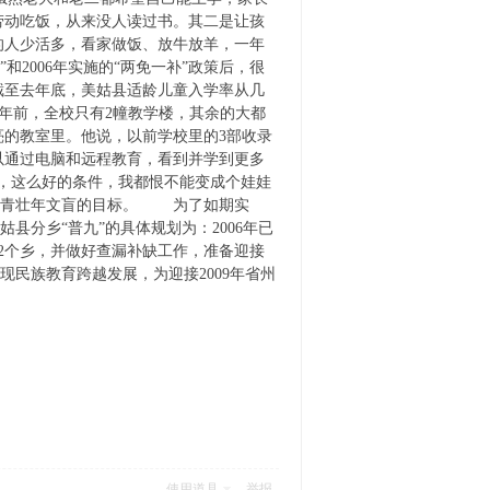
劳动吃饭，从来没人读过书。其二是让孩
的人少活多，看家做饭、放牛放羊，一年
2006年实施的“两免一补”政策后，很
截至去年底，美姑县适龄儿童入学率从几
，几年前，全校只有2幢教学楼，其余的大都
亮的教室里。他说，以前学校里的3部收录
以通过电脑和远程教育，看到并学到更多
，这么好的条件，我都恨不能变成个娃娃
除青壮年文盲的目标。 为了如期实
县分乡“普九”的具体规划为：2006年已
完成12个乡，并做好查漏补缺工作，准备迎接
现民族教育跨越发展，为迎接2009年省州
使用道具
举报