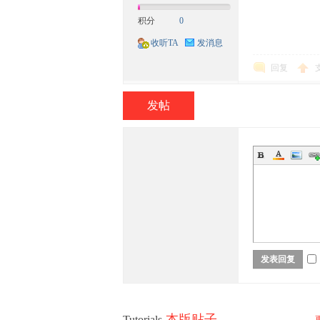
积分
0
收听TA
发消息
回复
族
发帖
社
发表回复
本版贴子
Tutorials