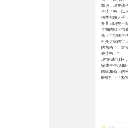
却说，现在孩
子读了书，以
四季都缺人手，
多昔日因交不
年前的63.7
是上世纪60年
族
机是大家的宝
的东西了。难
去读书。” 
现“两基”目标
完成牛牛坝和巴
国家和省上的检
验收打下了坚
论
回复