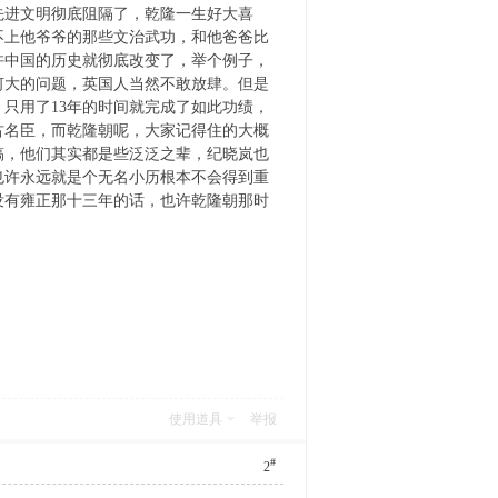
先进文明彻底阻隔了，乾隆一生好大喜
不上他爷爷的那些文治武功，和他爸爸比
许中国的历史就彻底改变了，举个例子，
何大的问题，英国人当然不敢放肆。但是
只用了13年的时间就完成了如此功绩，
古名臣，而乾隆朝呢，大家记得住的大概
稿，他们其实都是些泛泛之辈，纪晓岚也
也许永远就是个无名小历根本不会得到重
没有雍正那十三年的话，也许乾隆朝那时
使用道具
举报
#
2