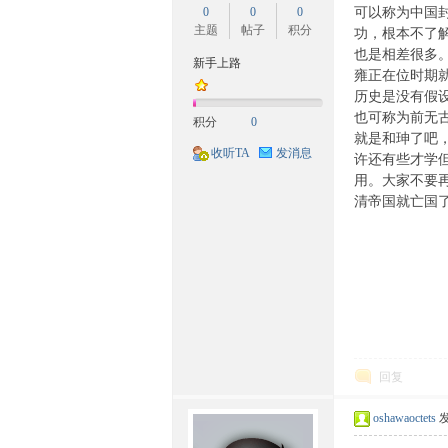
0
0
0
可以称为中国
族
主题
帖子
积分
功，根本不了
也是相差很多
新手上路
雍正在位时期
历史是没有假
也可称为前无
积分
0
就是和珅了吧
收听TA
发消息
许还有些才学
用。大家不要
清帝国就亡
文
回复
oshawaoctets
发
化