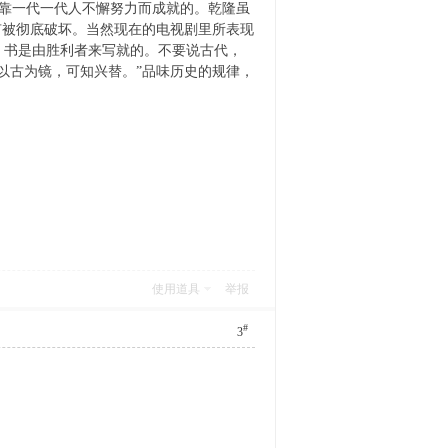
一代一代人不懈努力而成就的。乾隆虽
有被彻底破坏。当然现在的电视剧里所表现
。书是由胜利者来写就的。不要说古代，
以古为镜，可知兴替。”品味历史的规律，
使用道具
举报
#
3