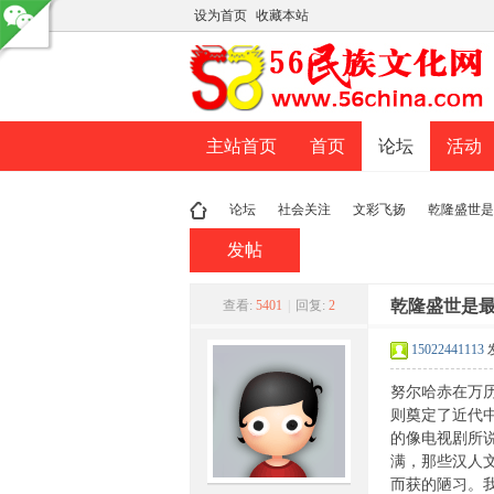
设为首页
收藏本站
主站首页
首页
论坛
活动
论坛
社会关注
文彩飞扬
乾隆盛世是
发帖
民
»
›
›
乾隆盛世是
›
查看:
5401
|
回复:
2
15022441113
努尔哈赤在万
则奠定了近代
的像电视剧所
满，那些汉人
而获的陋习。