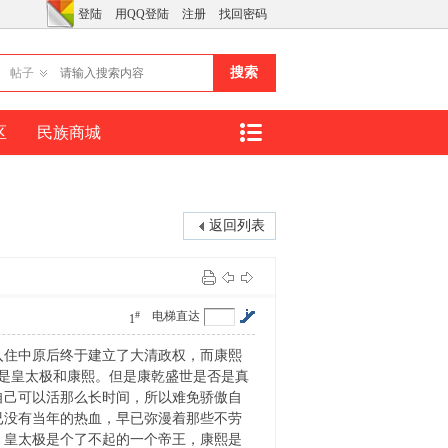
登陆
用QQ登陆
注册
找回密码
搜索
帖子
区
民族商城
返回列表
#
电梯直达
1
入住中原后终于建立了大清政权，而康熙
是皇太极和康熙。但是康乾盛世是否是真
自己可以活那么长时间，所以难免骄傲自
已没有当年的热血，早已弥漫着那些不劳
，皇太极是个了不起的一个帝王，康熙是