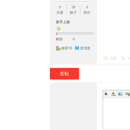
9
58
0
主题
帖子
积分
新手上路
族
积分
0
收听TA
发消息
回复
发帖
论