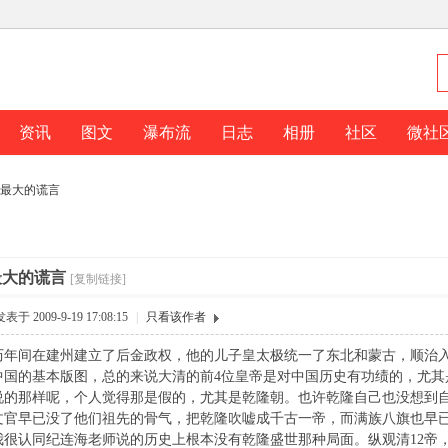
资讯
图文
瀑布流
日志
相册
社区
微社
最大的谎言
最大的谎言
[复制链接]
发表于 2009-9-19 17:08:15
|
只看该作者
历年间在建州建立了后金政权，他的儿子皇太极统一了东北和蒙古，顺治
中国的基本版图，总的来说大清的前4位皇帝是对中国历史有功绩的，尤其
说的那样呢，个人觉得那是假的，尤其是乾隆朝。也许乾隆自己也没想到
文官早已没了他们祖先的骨气，把乾隆吹嘘成千古一帝，而满族八旗也早
我很认同纪连海老师说的历史上根本没有乾隆盛世那种局面。纵观清12帝