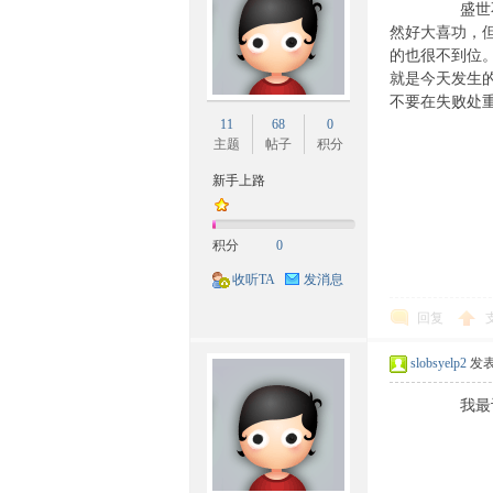
盛世不是一日
然好大喜功，
的也很不到位
就是今天发生
不要在失败处
11
68
0
主题
帖子
积分
新手上路
网-
积分
0
收听TA
发消息
回复
slobsyelp2
发表于
我最讨厌的
民