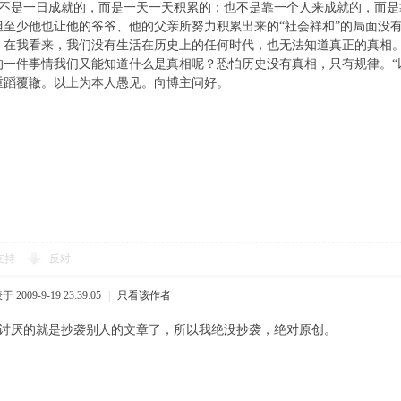
成就的，而是一天一天积累的；也不是靠一个人来成就的，而是靠
但至少他也让他的爷爷、他的父亲所努力积累出来的“社会祥和”的局面没
。在我看来，我们没有生活在历史上的任何时代，也无法知道真正的真相
的一件事情我们又能知道什么是真相呢？恐怕历史没有真相，只有规律。“
重蹈覆辙。以上为本人愚见。向博主问好。
支持
反对
 2009-9-19 23:39:05
|
只看该作者
就是抄袭别人的文章了，所以我绝没抄袭，绝对原创。