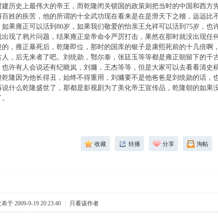
封建历史上最伟大的帝王，而乾隆闭关锁国的政策则把当时的中国和西方
解百姓的疾苦，他的所谓的十全武功现在看来是在是滑天下之稽，远远比
。如果雍正可以活到80岁，如果我们敬爱的怡亲王允祥可以活到75岁，也
就出现了鸦片问题，结果雍正皇帝命令严厉打击，果然在那时就没出现任
设的，雍正暴死后，乾隆即位，那时的国库的银子是康熙死前的十几倍啊，
古人，后无来者了吧。刘统勋，鄂尔泰，张廷玉等等都是雍正朝留下的千
，也许有人会说还有纪晓岚，刘墉，王杰等等，但是大家可以去看看清史
但乾隆因为他长得丑，始终不得重用，刘墉要不是他爸爸是刘统勋的话，
再说什么乾隆盛世了，那都是影视剧为了美化帝王宣传品，乾隆朝的如果
国了。
收藏
转播
分享
淘帖
表于 2009-9-19 20:23:40
|
只看该作者