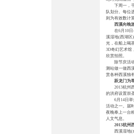
下周一，千人
队划分。每位
则为有效数计
西溪向晚
坛-
在6月10日
溪湿地(西湖区
光，在船上喝
3D奇幻艺术
欣赏拍照。
除节庆活动之
测站做一做西
赏各种西溪独
跃龙门为
56
2013杭州
的洪府设置崇
6月14日举
活动之一。届
夜晚奉上一台
人文气息。
2013杭州
西溪湿地(余