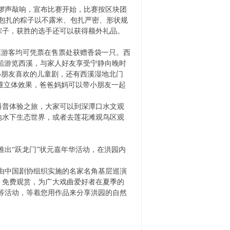
锣声敲响，宣布比赛开始，比赛按区块团
包扎的粽子以不露米、包扎严密、形状规
粽子，获胜的选手还可以获得额外礼品。
票游客均可凭票在售票处获赠香袋一只。西
摇橹船游览西溪，与家人好友享受宁静向晚时
小朋友喜欢的儿童剧，还有西溪湿地北门
维立体效果，爸爸妈妈可以带小朋友一起
普体验之旅，大家可以到深潭口水文观
地水下生态世界，或者去莲花滩观鸟区观
推出“跃龙门”状元嘉年华活动，在洪园内
由中国剧协组织实施的名家名角基层巡演
，免费观赏，为广大戏曲爱好者在夏季的
等活动，等着您用作品来分享洪园的自然