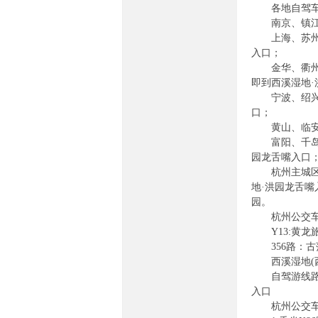
各地自驾车
南京、镇江、
民
上海、苏州、
入口；
金华、衢州方
即到西溪湿地·
宁波、绍兴方
口；
黄山、临安方
富阳、千岛湖
园龙舌嘴入口
族
杭州主城区：
地·洪园龙舌
园。
杭州公交
Y13:黄龙旅
356路：古荡
西溪湿地(西
自驾游线路：
入口
杭州公交车
论