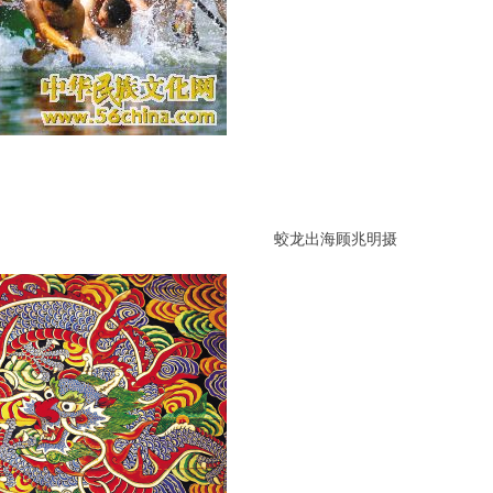
蛟龙出海顾兆明摄