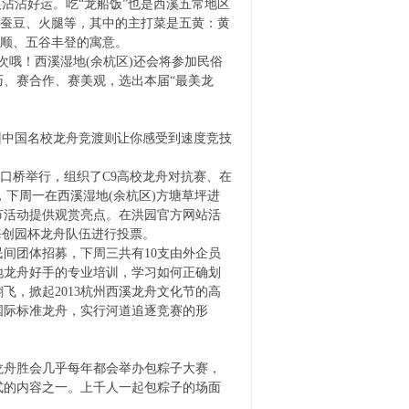
沾沾好运。吃“龙船饭”也是西溪五常地区
、蚕豆、火腿等，其中的主打菜是五黄：黄
雨顺、五谷丰登的寓意。
哦！西溪湿地(余杭区)还会将参加民俗
、赛合作、赛美观，选出本届“最美龙
中国名校龙舟竞渡则让你感受到速度竞技
口桥举行，组织了C9高校龙舟对抗赛、在
，下周一在西溪湿地(余杭区)方塘草坪进
节活动提供观赏亮点。在洪园官方网站活
海创园杯龙舟队伍进行投票。
团体招募，下周三共有10支由外企员
地龙舟好手的专业培训，学习如何正确划
，掀起2013杭州西溪龙舟文化节的高
国际标准龙舟，实行河道追逐竞赛的形
舟胜会几乎每年都会举办包粽子大赛，
式的内容之一。上千人一起包粽子的场面