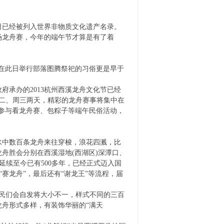
已经被列入世界非物质文化遗产名录。
场龙舟赛，今年的端午节才算是有了着
在此日举行部落图腾祭祀的习俗更是早于
承办的2013杭州西溪龙舟文化节已经
周二、周三两天，精彩的龙舟赛事将集中在
地参与看龙舟赛、包粽子等端午民俗活动，
中数百条龙舟来往穿梭，浪花四溅，比
舟胜会分别在西溪湿地(西湖区)深潭口、
延续至今已有500多年，已经正式迈入国
“赛龙舟”，最后还有“谢龙王”等流程，届
民们会自发将大小不一，样式不同的三百
舟形式多样，有装饰华丽的“满天