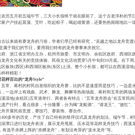
历五月初五端午节，三天小长假终于就在眼前了。这个古老淳朴的节日
家家户户挂起菖蒲、艾叶，吃起粽子，喝起雄黄酒，还要热热闹闹地比一
以来就有赛龙舟的习俗，学者们早已经有研究，“吴越之地以龙舟竞渡
这是属于我们的节日，要用我们特有的龙舟赛事来庆祝它。
、浙江省文明办主办，杭州市旅委、市文明办、余杭区政府、西湖区政府
与龙舟文化有关的竞技体验、民俗文化活动贯穿5月中旬到10月底。在下
区板块(西区)和西湖区板块(东区)上演。整个小长假，都可以在西溪湿
乐样样精彩！
样百出的“龙舟Style”
常、蒋村的村民自发组织的龙舟赛，比的不是速度而是技巧，一边是水
巧，一边岸上有戏曲、武术、舞龙、舞狮等热闹场面。蒋村和五常的两场龙
溪湿地(余杭区)五常港举行。两者各有特点：“五常龙舟胜会”在五常民间
遗产行列，看点很多，十分隆重，分为喝“龙船酒”、“请龙王”、“披红”、
龙舟开展民俗竞渡，赛技巧、赛装饰、赛合作。
00多年的历史，产生了自己特有的祭拜仪式及龙舟的划法。端午节，村
到深潭口进行划龙舟表演，展示龙舟甩尾、压水花等花样龙舟技巧；西溪龙
”，有选手赤膊上阵的“赤膊龙舟”，有划法奇异的“泼水龙舟”等。