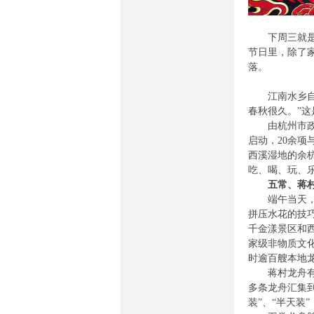
下周三就是农
节日里，除了
落。
江南水乡自古
春秋很久。”
由杭州市政府
网-
启动，20余项
西溪湿地的余杭
吃、喝、玩、
五常、蒋村花
端午当天，五
拼压水花的技
千金漾景区和西
家级非物质文化
时逾百艘本地
民
蒋村龙舟有4
多条龙舟汇集
装”、“半天装