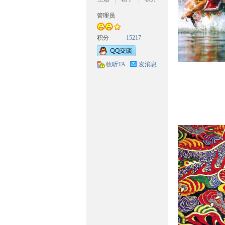
族
管理员
积分
15217
收听TA
发消息
文
化