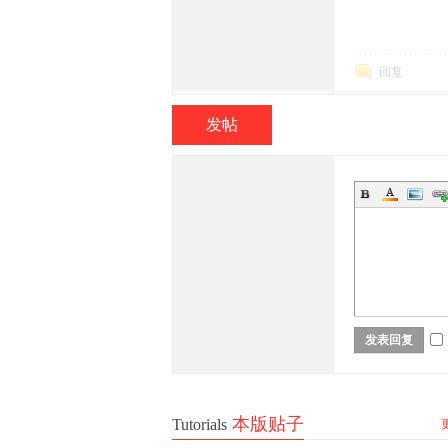
回复
发帖
族
发表回复
社
本版贴子
Tutorials