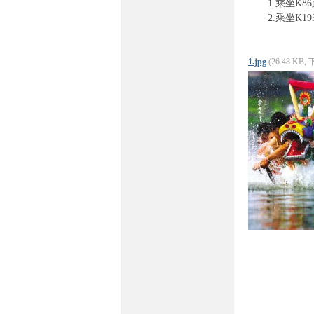
1.乘坐K86
2.乘坐K19
1.jpg
(26.48 KB,
坛-
民