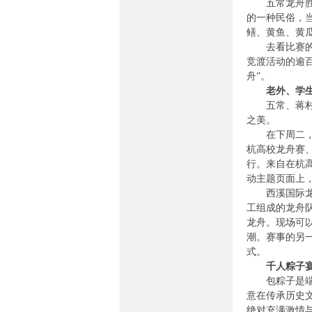
五常龙舟胜会
的一种民俗，
鳝、黄鱼、黄
去看比赛的时
竞渡活动的逾
舟”。
老外、学
族
五常、蒋村当
之美。
在下周二，海
杭高校龙舟赛、
行。来自在杭
动主题页面上，
西溪国际龙舟
工组成的龙舟
龙舟。现场可
论
潮。赛事的另
式。
千人粽子
包粽子是端午
意在传承历史
绝对充满激情