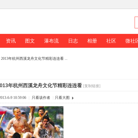
资讯
图文
瀑布流
日志
相册
社区
微社
2013年杭州西溪龙舟文化节精彩连连看 ...
2013年杭州西溪龙舟文化节精彩连连看
[复制链接]
3-6-9 10:59:06
|
只看该作者
|
只看大图