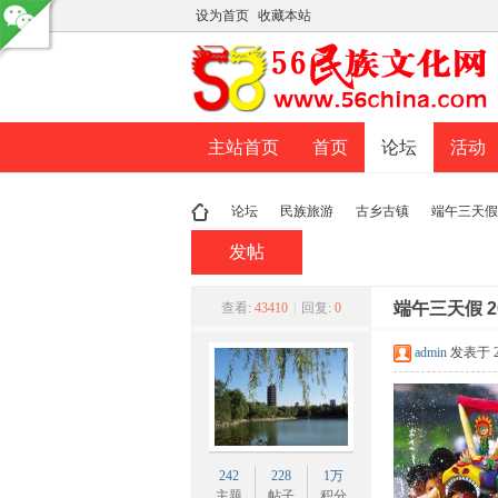
设为首页
收藏本站
主站首页
首页
论坛
活动
论坛
民族旅游
古乡古镇
端午三天假 
发帖
民
»
›
›
端午三天假 
›
查看:
43410
|
回复:
0
admin
发表于 201
242
228
1万
主题
帖子
积分