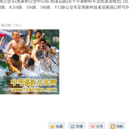
路公交车(焦家村公交中心站-西溪花园)至十字港桥即可达西溪湿地北门
3路、K310路、356路、506路、Y13路公交车至周家村或者花蒋路口
 下载次数: 2362)
收藏
转播
分享
淘帖