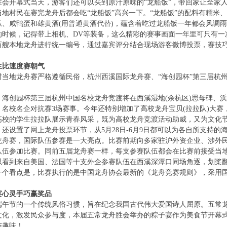
开幕式当天，游客们还可以买到原汁原味的“龙船饭”，带回家让全家人
当地村民在赛完龙舟后都会吃“龙船饭”高兴一下。“龙船饭”的配料有糯米
瓜、咸鸭蛋和雄黄酒(用普通黄酒代替)，蕴含着吃过龙船饭一年都会风调
候，记得带上相机、DV等装备，这么精彩的赛事画面一年里可只有一次
百艘本地龙舟进行统一编号，通过嘉宾评分结合现场游客微博投票，赛技巧
生比速度赛朝气
地龙舟赛严格遵循民俗，杭州西溪国际龙舟赛、“海创园杯”第三届杭州
创园杯第三届杭州中国名校龙舟竞渡将在西溪湿地(余杭区)思母碑、浜
名校名企对抗赛3场赛事。今年还特别增加了高校龙舟宝贝(拉拉队)大赛
高校的学生拉拉队展示青春风采，既为高校龙舟竞渡活动助威，又为文化
还设置了网上龙舟投票环节，从5月28日-6月9日都可以为各自所支持的
赛，国际队伍参赛是一大亮点。比赛前期向多家驻沪外资企业、涉外民间
队伍参加比赛。同前五届龙舟赛一样，每支参赛队伍都会在比赛前接受当
以看到来自美国、法国等十支外企参赛队伍在西溪深潭口同场角逐，划桨翻飞
一个看点是，比赛执行的是中国龙舟协会最新的《龙舟竞赛规则》，采用
宴心灵手巧赢奖品
节的一个传统风俗习惯，旨在纪念我国古代伟大爱国诗人屈原。五常龙
文化，激发民众参与度，本届五常龙舟胜会举办的粽子宴作为美食节开幕
与趣味！