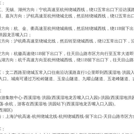
：
无锡、湖州方向：宁杭高速至杭州绕城西线，绕12五常出口下沿访溪路
嘉兴方向：沪杭高速至杭州绕城北线，然后转绕城西线，绕12五常出口
向：杭、金、衢高速至杭州绕城南线，然后转绕城西线，绕11B留下出
洪园龙舌嘴入口；
向：沪杭甬高速至绕城北线，然后转至绕城西线，绕12五常出口下，沿
向：杭徽高速绕11B留下出口下，往天目山路市区方向行至五常大道即
方向：杭千高速方向至杭州绕城西线，绕11B留下出口下，往天目山路
；
文二西路至绕城五常入口往南沿访溪路直行1公里即到西溪湿地·洪园入
嘴入口。城南可通过万松岭隧道、玉皇山隧道、九曜山隧道、五老峰隧道、
车
游集散中心-西溪湿地·洪园(西溪湿地龙舌嘴入口入园)-洪园(西溪湿地洪
-余杭，游客在西溪湿地·洪园站下(西溪湿地龙舌嘴入口入园)。
湖区)
上海沪杭高速-杭州绕城北线-杭州绕城西线-留下出口-天目山路市区方
：