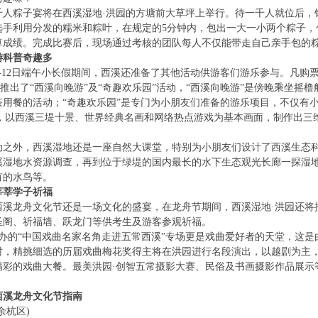
粽子宴将在西溪湿地·洪园的方塘前大草坪上举行。待一千人就位后，
选手利用分发的糯米和粽叶，在规定的5分钟内，包出一大一小两个粽子，
算成绩。完成比赛后，现场通过考核的团队每人不仅能带走自己亲手包的
游科普奇趣多
-12日端午小长假期间，西溪还准备了其他活动供游客们游乐参与。凡购
)推出了“西溪向晚游”及“奇趣欢乐园”活动，“西溪向晚游”是傍晚乘坐
茶用餐的活动；“奇趣欢乐园”是专门为小朋友们准备的游乐项目，不仅有
馆，以西溪三堤十景、世界经典名画和网络热点游戏为基本画面，制作出三
外，西溪湿地还是一座自然大课堂，特别为小朋友们设计了西溪生态科
溪湿地水资源调查，再到位于绿堤的国内最长的水下生态观光长廊一探湿
有的水鸟等。
莘莘学子祈福
西溪龙舟文化节还是一场文化的盛宴，在龙舟节期间，西溪湿地·洪园还将
圣阁、祈福墙、跃龙门等供考生及游客参观祈福。
办的“中国戏曲名家名角走进五常西溪”专场更是戏曲爱好者的天堂，这是
时，精挑细选的历届戏曲梅花奖得主将在洪园进行名段演出，以越剧为主
精彩的戏曲大餐。最美洪园·创智五常摄影大赛、民俗及书画摄影作品展示
西溪龙舟文化节指南
杭区)