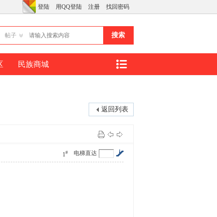
登陆
用QQ登陆
注册
找回密码
搜索
帖子
区
民族商城
返回列表
#
电梯直达
1