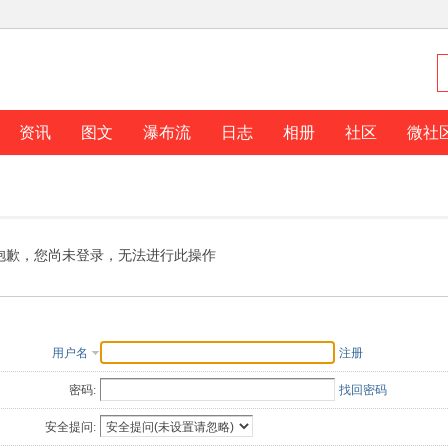
资讯
图文
瀑布流
日志
相册
社区
微社
抱歉，您尚未登录，无法进行此操作
用户名
注册
密码:
找回密码
安全提问: