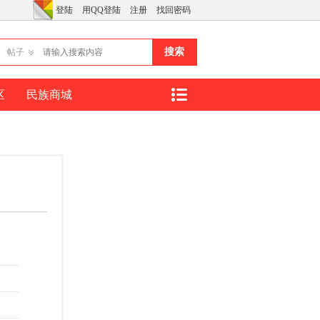
登陆
用QQ登陆
注册
找回密码
搜索
帖子
区
民族商城