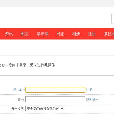
资讯
图文
瀑布流
日志
相册
社区
微社
抱歉，您尚未登录，无法进行此操作
用户名
注册
密码:
找回密码
安全提问: