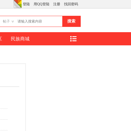
登陆
用QQ登陆
注册
找回密码
搜索
帖子
区
民族商城