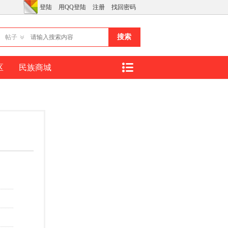
登陆
用QQ登陆
注册
找回密码
搜索
帖子
区
民族商城