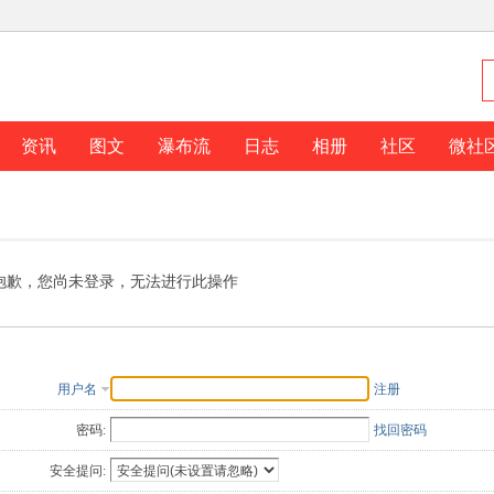
资讯
图文
瀑布流
日志
相册
社区
微社
抱歉，您尚未登录，无法进行此操作
用户名
注册
密码:
找回密码
安全提问: