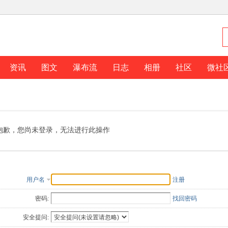
资讯
图文
瀑布流
日志
相册
社区
微社
抱歉，您尚未登录，无法进行此操作
用户名
注册
密码:
找回密码
安全提问: