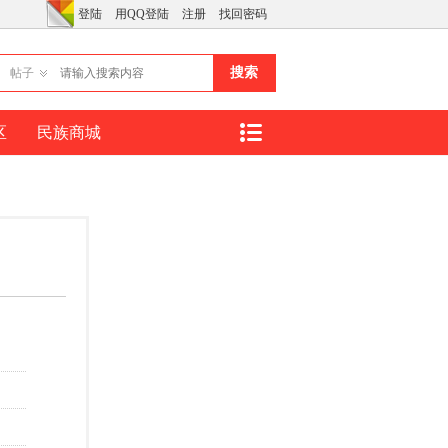
登陆
用QQ登陆
注册
找回密码
搜索
帖子
区
民族商城