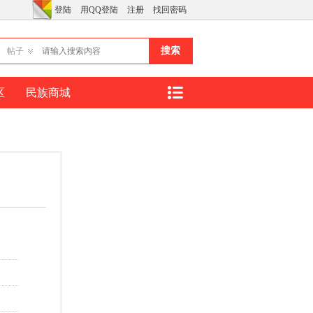
登陆
用QQ登陆
注册
找回密码
搜索
帖子
区
民族商城