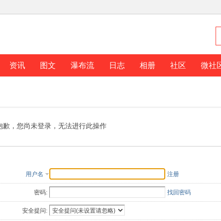
资讯
图文
瀑布流
日志
相册
社区
微社
抱歉，您尚未登录，无法进行此操作
用户名
注册
密码:
找回密码
安全提问: