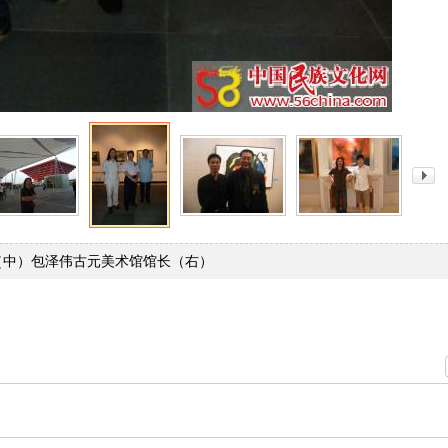
（中）包泽伟古元美术馆馆长（右）