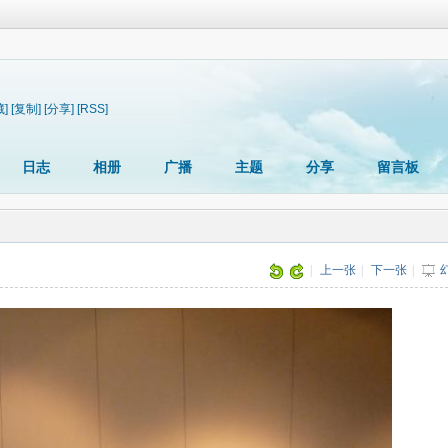
藏]
[复制]
[分享]
[RSS]
日志
相册
广播
主题
分享
留言板
|
上一张
|
下一张
|