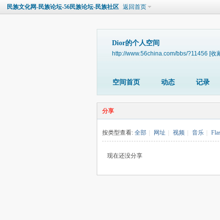
民族文化网-民族论坛-56民族论坛-民族社区
返回首页
Dior的个人空间
http://www.56china.com/bbs/?11456
[收
空间首页
动态
记录
分享
按类型查看:
全部
|
网址
|
视频
|
音乐
|
Fla
现在还没分享