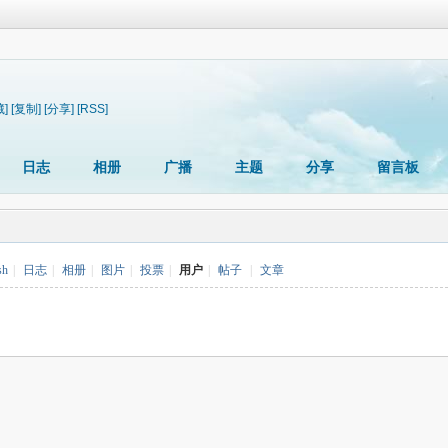
藏]
[复制]
[分享]
[RSS]
日志
相册
广播
主题
分享
留言板
sh
|
日志
|
相册
|
图片
|
投票
|
用户
|
帖子
|
文章