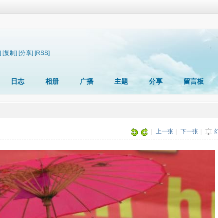
]
[复制]
[分享]
[RSS]
日志
相册
广播
主题
分享
留言板
片
|
上一张
|
下一张
|