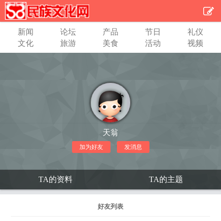
新闻
论坛
产品
节日
礼仪
文化
旅游
美食
活动
视频
天翁
加为好友
发消息
TA的资料
TA的主题
好友列表