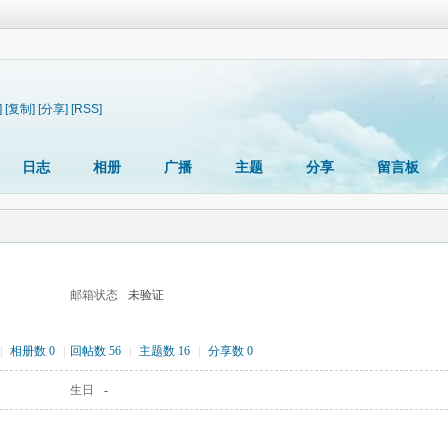
]
[复制]
[分享]
[RSS]
日志
相册
广播
主题
分享
留言板
邮箱状态
未验证
|
相册数 0
|
回帖数 56
|
主题数 16
|
分享数 0
生日
-