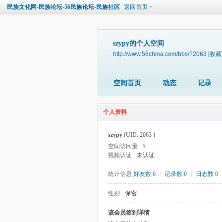
民族文化网-民族论坛-56民族论坛-民族社区
返回首页
szypy的个人空间
http://www.56china.com/bbs/?2063
[收藏
空间首页
动态
记录
个人资料
szypy
(UID: 2063 )
空间访问量
5
视频认证
未认证
统计信息
好友数 0
|
记录数 0
|
日志数 0
性别
保密
该会员签到详情