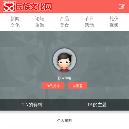
新闻
论坛
产品
节日
礼仪
文化
旅游
美食
活动
视频
jywang
加为好友
发消息
TA的资料
TA的主题
个人资料