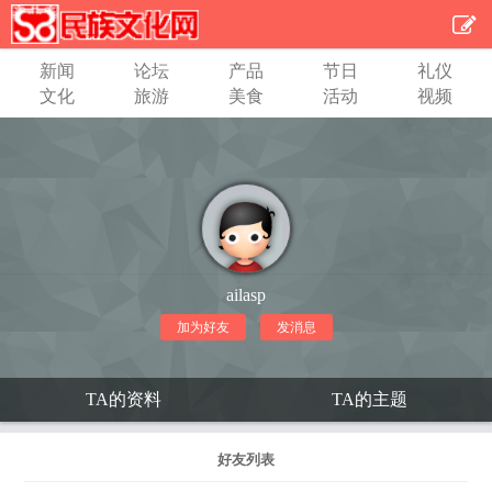
新闻
论坛
产品
节日
礼仪
文化
旅游
美食
活动
视频
ailasp
加为好友
发消息
TA的资料
TA的主题
好友列表