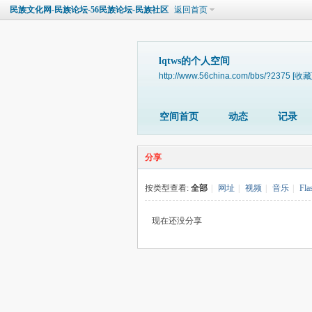
民族文化网-民族论坛-56民族论坛-民族社区
返回首页
lqtws的个人空间
http://www.56china.com/bbs/?2375
[收藏
空间首页
动态
记录
分享
按类型查看:
全部
|
网址
|
视频
|
音乐
|
Fla
现在还没分享