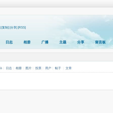
]
[复制]
[分享]
[RSS]
日志
相册
广播
主题
分享
留言板
sh
|
日志
|
相册
|
图片
|
投票
|
用户
|
帖子
|
文章