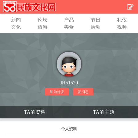
新闻
论坛
产品
节日
礼仪
文化
旅游
美食
活动
视频
JH51520
加为好友
发消息
TA的资料
TA的主题
个人资料