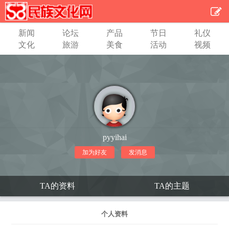
新闻
论坛
产品
节日
礼仪
文化
旅游
美食
活动
视频
pyyihai
加为好友
发消息
TA的资料
TA的主题
个人资料