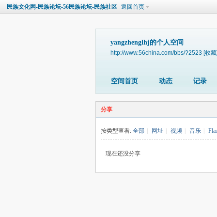
民族文化网-民族论坛-56民族论坛-民族社区
返回首页
yangzhenglhj的个人空间
http://www.56china.com/bbs/?2523
[收藏
空间首页
动态
记录
分享
按类型查看:
全部
|
网址
|
视频
|
音乐
|
Fla
现在还没分享