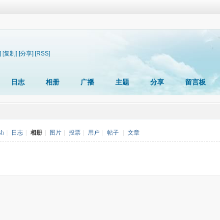
]
[复制]
[分享]
[RSS]
日志
相册
广播
主题
分享
留言板
sh
|
日志
|
相册
|
图片
|
投票
|
用户
|
帖子
|
文章