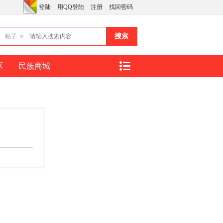
登陆
用QQ登陆
注册
找回密码
搜索
帖子
区
民族商城