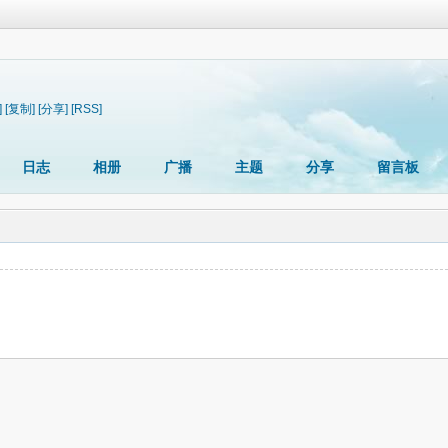
]
[复制]
[分享]
[RSS]
日志
相册
广播
主题
分享
留言板