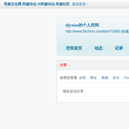
民族文化网-民族论坛-56民族论坛-民族社区
返回首页
djyxiao的个人空间
http://www.56china.com/bbs/?2660
[收藏
空间首页
动态
记录
分享
按类型查看:
全部
|
网址
|
视频
|
音乐
|
Fla
现在还没分享