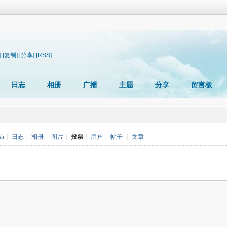
]
[复制]
[分享]
[RSS]
日志
相册
广播
主题
分享
留言板
sh
|
日志
|
相册
|
图片
|
投票
|
用户
|
帖子
|
文章