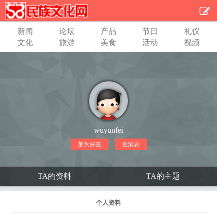
新闻
论坛
产品
节日
礼仪
文化
旅游
美食
活动
视频
wuyunfei
加为好友
发消息
TA的资料
TA的主题
个人资料