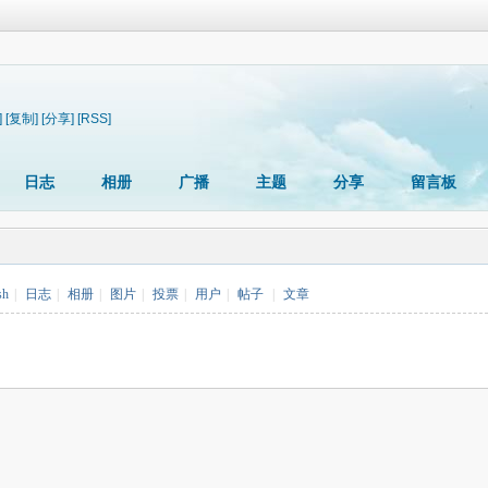
]
[复制]
[分享]
[RSS]
日志
相册
广播
主题
分享
留言板
sh
|
日志
|
相册
|
图片
|
投票
|
用户
|
帖子
|
文章