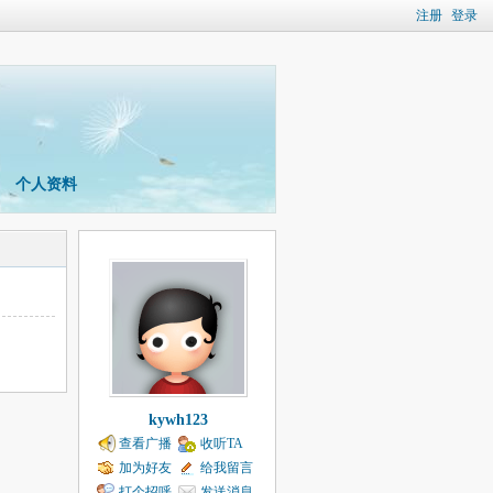
注册
登录
个人资料
kywh123
查看广播
收听TA
加为好友
给我留言
打个招呼
发送消息