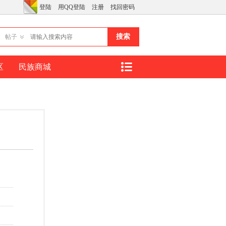
登陆
用QQ登陆
注册
找回密码
搜索
帖子
区
民族商城