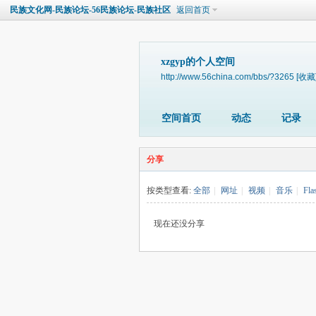
民族文化网-民族论坛-56民族论坛-民族社区
返回首页
xzgyp的个人空间
http://www.56china.com/bbs/?3265
[收藏
空间首页
动态
记录
分享
按类型查看:
全部
|
网址
|
视频
|
音乐
|
Fla
现在还没分享