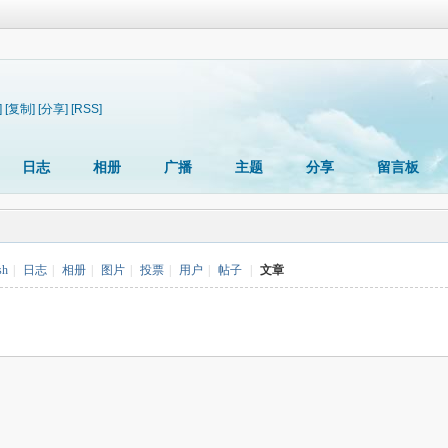
]
[复制]
[分享]
[RSS]
日志
相册
广播
主题
分享
留言板
sh
|
日志
|
相册
|
图片
|
投票
|
用户
|
帖子
|
文章