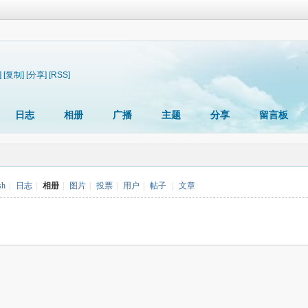
]
[复制]
[分享]
[RSS]
日志
相册
广播
主题
分享
留言板
sh
|
日志
|
相册
|
图片
|
投票
|
用户
|
帖子
|
文章