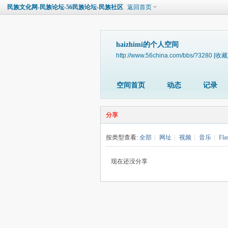
民族文化网-民族论坛-56民族论坛-民族社区
返回首页
haizhimi的个人空间
http://www.56china.com/bbs/?3280
[收藏
空间首页
动态
记录
分享
按类型查看:
全部
|
网址
|
视频
|
音乐
|
Fla
现在还没分享