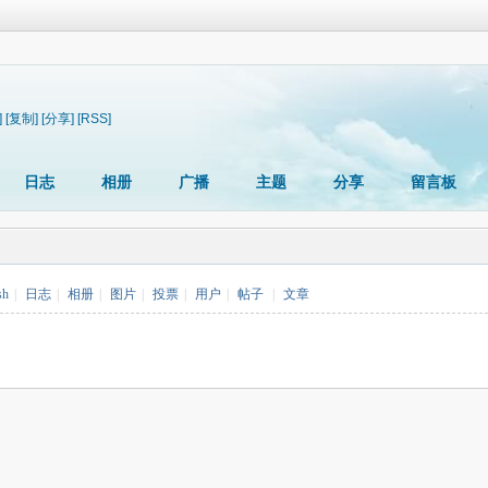
]
[复制]
[分享]
[RSS]
日志
相册
广播
主题
分享
留言板
sh
|
日志
|
相册
|
图片
|
投票
|
用户
|
帖子
|
文章