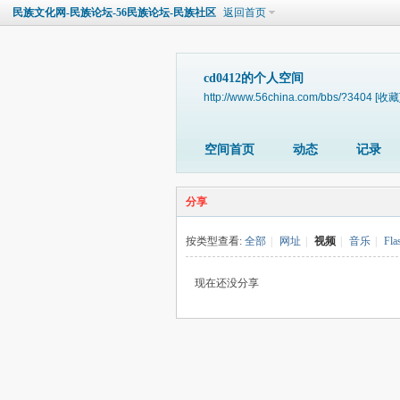
民族文化网-民族论坛-56民族论坛-民族社区
返回首页
cd0412的个人空间
http://www.56china.com/bbs/?3404
[收藏
空间首页
动态
记录
分享
按类型查看:
全部
|
网址
|
视频
|
音乐
|
Fla
现在还没分享