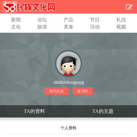
新闻
论坛
产品
节日
礼仪
文化
旅游
美食
活动
视频
shidaishougong
加为好友
发消息
TA的资料
TA的主题
个人资料