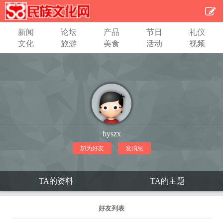
新闻
论坛
产品
节日
礼仪
文化
旅游
美食
活动
视频
byszx
加为好友
发消息
TA的资料
TA的主题
好友列表