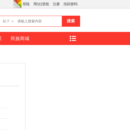
登陆
用QQ登陆
注册
找回密码
搜索
帖子
区
民族商城