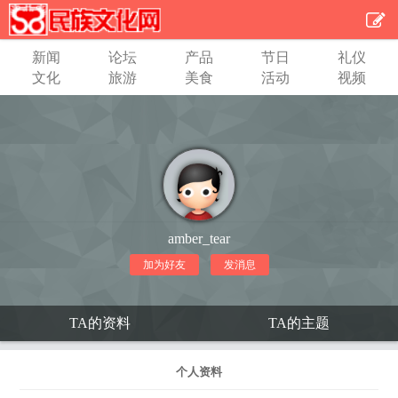
新闻
论坛
产品
节日
礼仪
文化
旅游
美食
活动
视频
amber_tear
加为好友
发消息
TA的资料
TA的主题
个人资料