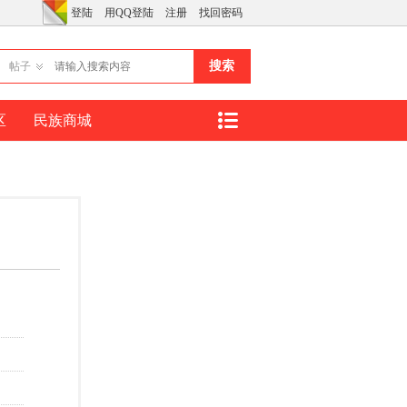
登陆
用QQ登陆
注册
找回密码
搜索
帖子
区
民族商城