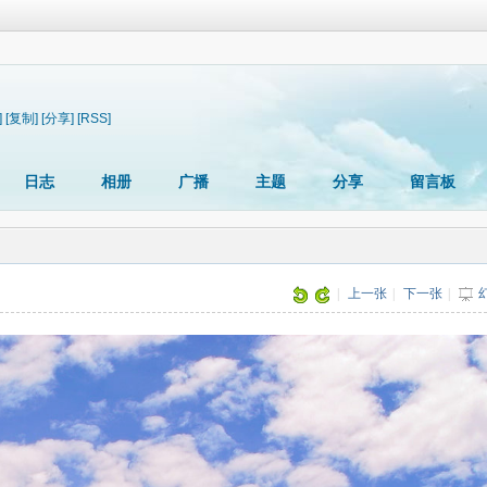
]
[复制]
[分享]
[RSS]
日志
相册
广播
主题
分享
留言板
片
|
上一张
|
下一张
|