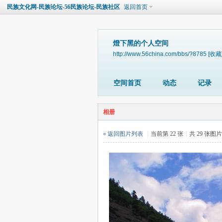
民族文化网-民族论坛-56民族论坛-民族社区
返回首页
燈下黑的个人空间
http://www.56china.com/bbs/?8785
[收藏
空间首页
动态
记录
相册
« 返回图片列表
|
当前第 22 张
|
共 29 张图