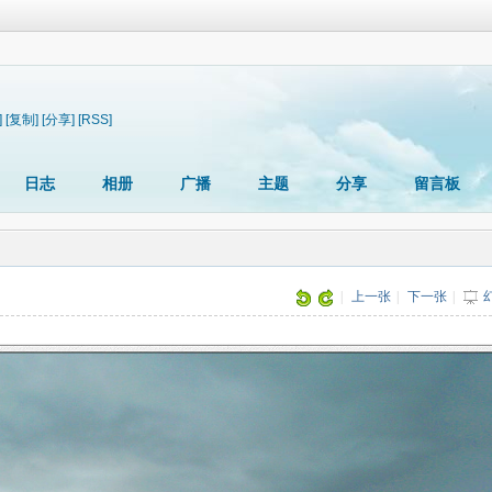
]
[复制]
[分享]
[RSS]
日志
相册
广播
主题
分享
留言板
片
|
上一张
|
下一张
|