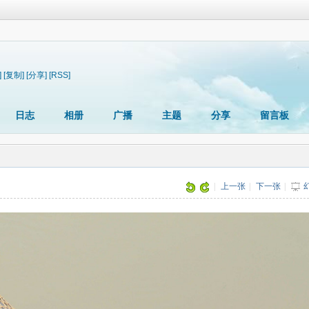
]
[复制]
[分享]
[RSS]
日志
相册
广播
主题
分享
留言板
|
上一张
|
下一张
|